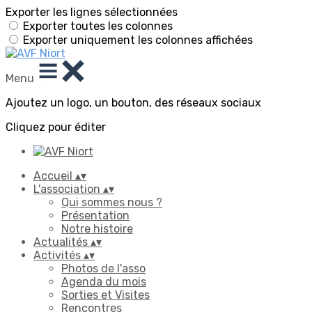
Exporter les lignes sélectionnées
Exporter toutes les colonnes
Exporter uniquement les colonnes affichées
Menu
Ajoutez un logo, un bouton, des réseaux sociaux
Cliquez pour éditer
Accueil
▴
▾
L'association
▴
▾
Qui sommes nous ?
Présentation
Notre histoire
Actualités
▴
▾
Activités
▴
▾
Photos de l'asso
Agenda du mois
Sorties et Visites
Rencontres