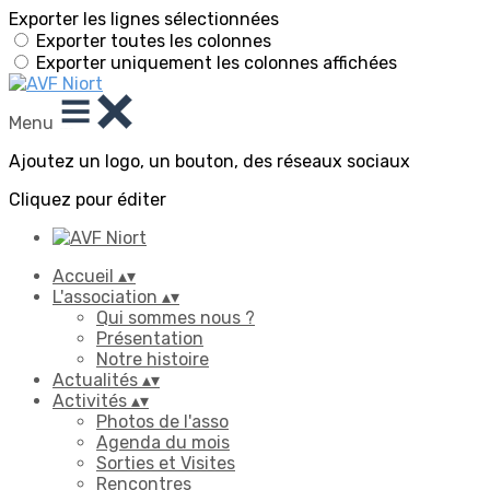
Exporter les lignes sélectionnées
Exporter toutes les colonnes
Exporter uniquement les colonnes affichées
Menu
Ajoutez un logo, un bouton, des réseaux sociaux
Cliquez pour éditer
Accueil
▴
▾
L'association
▴
▾
Qui sommes nous ?
Présentation
Notre histoire
Actualités
▴
▾
Activités
▴
▾
Photos de l'asso
Agenda du mois
Sorties et Visites
Rencontres