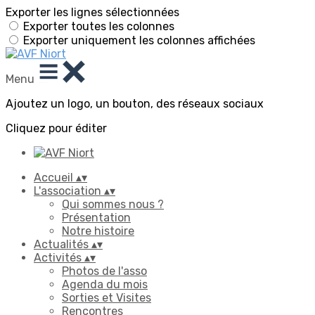
Exporter les lignes sélectionnées
Exporter toutes les colonnes
Exporter uniquement les colonnes affichées
Menu
Ajoutez un logo, un bouton, des réseaux sociaux
Cliquez pour éditer
Accueil
▴
▾
L'association
▴
▾
Qui sommes nous ?
Présentation
Notre histoire
Actualités
▴
▾
Activités
▴
▾
Photos de l'asso
Agenda du mois
Sorties et Visites
Rencontres