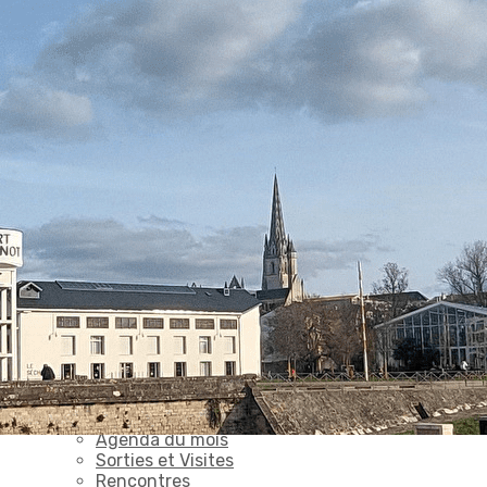
Exporter les lignes sélectionnées
Exporter toutes les colonnes
Exporter uniquement les colonnes affichées
Menu
Ajoutez un logo, un bouton, des réseaux sociaux
Cliquez pour éditer
Accueil
▴
▾
L'association
▴
▾
Qui sommes nous ?
Présentation
Notre histoire
Actualités
▴
▾
Activités
▴
▾
Photos de l'asso
Agenda du mois
Sorties et Visites
Rencontres