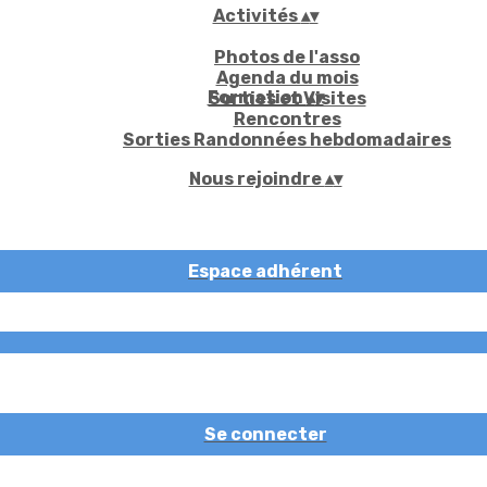
Activités
▴
▾
Photos de l'asso
Agenda du mois
Formation
▴
▾
Sorties et Visites
Rencontres
Sorties Randonnées hebdomadaires
Nous rejoindre
▴
▾
Espace adhérent
Se connecter