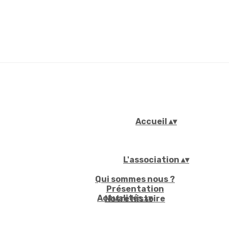
Accueil
▴
▾
L'association
▴
▾
Qui sommes nous ?
Présentation
Actualités
▴
▾
Notre histoire