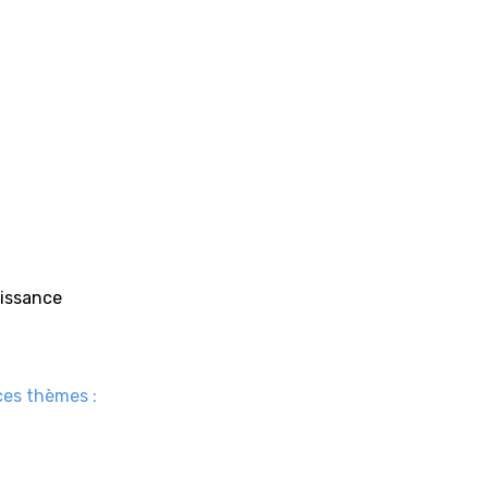
aissance
ces thèmes :