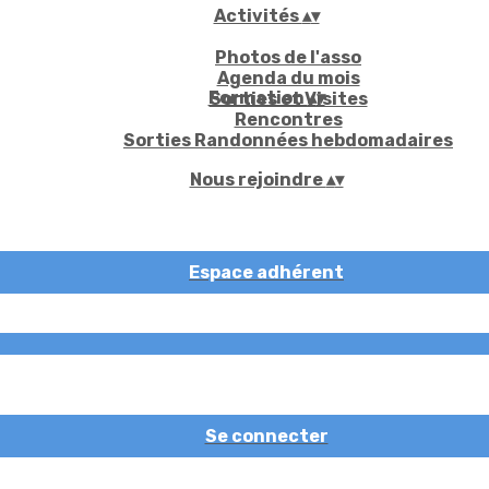
Activités
▴
▾
Photos de l'asso
Agenda du mois
Formation
▴
▾
Sorties et Visites
Rencontres
Sorties Randonnées hebdomadaires
Nous rejoindre
▴
▾
Espace adhérent
Se connecter