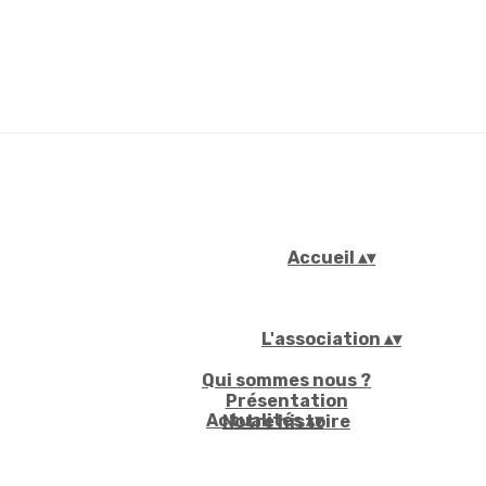
Accueil
▴
▾
L'association
▴
▾
Qui sommes nous ?
Présentation
Actualités
▴
▾
Notre histoire