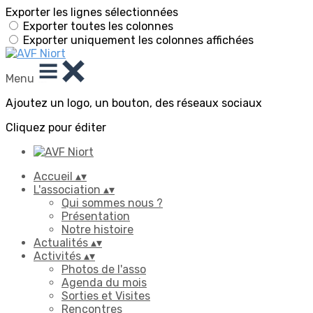
Exporter les lignes sélectionnées
Exporter toutes les colonnes
Exporter uniquement les colonnes affichées
Menu
Ajoutez un logo, un bouton, des réseaux sociaux
Cliquez pour éditer
Accueil
▴
▾
L'association
▴
▾
Qui sommes nous ?
Présentation
Notre histoire
Actualités
▴
▾
Activités
▴
▾
Photos de l'asso
Agenda du mois
Sorties et Visites
Rencontres