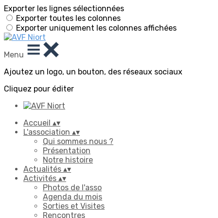
Exporter les lignes sélectionnées
Exporter toutes les colonnes
Exporter uniquement les colonnes affichées
Menu
Ajoutez un logo, un bouton, des réseaux sociaux
Cliquez pour éditer
Accueil
▴
▾
L'association
▴
▾
Qui sommes nous ?
Présentation
Notre histoire
Actualités
▴
▾
Activités
▴
▾
Photos de l'asso
Agenda du mois
Sorties et Visites
Rencontres