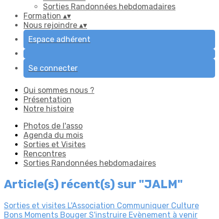
Sorties Randonnées hebdomadaires
Formation
▴
▾
Nous rejoindre
▴
▾
Espace adhérent
Se connecter
Qui sommes nous ?
Présentation
Notre histoire
Photos de l'asso
Agenda du mois
Sorties et Visites
Rencontres
Sorties Randonnées hebdomadaires
Article(s) récent(s) sur "JALM"
Sorties et visites
L'Association
Communiquer
Culture
Bons Moments
Bouger
S'instruire
Evènement à venir