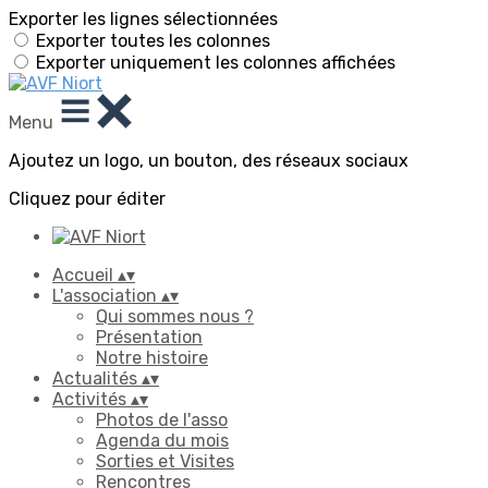
Exporter les lignes sélectionnées
Exporter toutes les colonnes
Exporter uniquement les colonnes affichées
Menu
Ajoutez un logo, un bouton, des réseaux sociaux
Cliquez pour éditer
Accueil
▴
▾
L'association
▴
▾
Qui sommes nous ?
Présentation
Notre histoire
Actualités
▴
▾
Activités
▴
▾
Photos de l'asso
Agenda du mois
Sorties et Visites
Rencontres