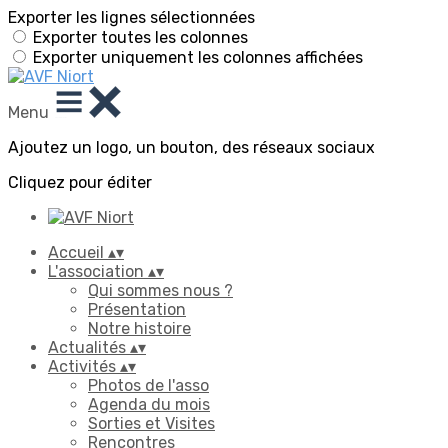
Exporter les lignes sélectionnées
Exporter toutes les colonnes
Exporter uniquement les colonnes affichées
Menu
Ajoutez un logo, un bouton, des réseaux sociaux
Cliquez pour éditer
Accueil
▴
▾
L'association
▴
▾
Qui sommes nous ?
Présentation
Notre histoire
Actualités
▴
▾
Activités
▴
▾
Photos de l'asso
Agenda du mois
Sorties et Visites
Rencontres