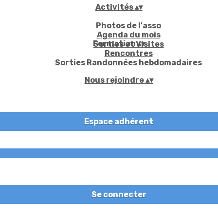
Activités
▴
▾
Photos de l'asso
Agenda du mois
Formation
▴
▾
Sorties et Visites
Rencontres
Sorties Randonnées hebdomadaires
Nous rejoindre
▴
▾
Espace adhérent
Se connecter