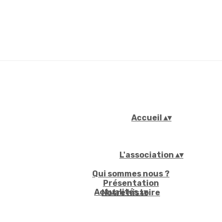
Accueil
▴
▾
L'association
▴
▾
Qui sommes nous ?
Présentation
Actualités
▴
▾
Notre histoire