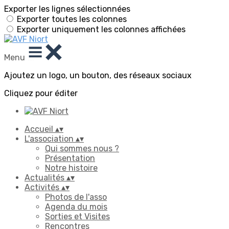
Exporter les lignes sélectionnées
Exporter toutes les colonnes
Exporter uniquement les colonnes affichées
Menu
Ajoutez un logo, un bouton, des réseaux sociaux
Cliquez pour éditer
Accueil
▴
▾
L'association
▴
▾
Qui sommes nous ?
Présentation
Notre histoire
Actualités
▴
▾
Activités
▴
▾
Photos de l'asso
Agenda du mois
Sorties et Visites
Rencontres