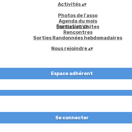
Activités
▴
▾
Photos de l'asso
Agenda du mois
Formation
▴
▾
Sorties et Visites
Rencontres
Sorties Randonnées hebdomadaires
Nous rejoindre
▴
▾
Espace adhérent
Se connecter