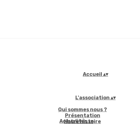
Accueil
▴
▾
L'association
▴
▾
Qui sommes nous ?
Présentation
Actualités
▴
▾
Notre histoire