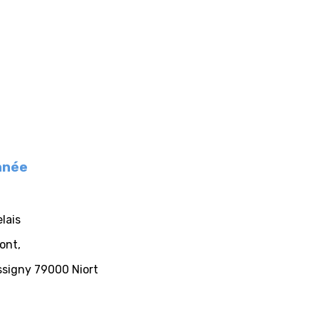
année
elais
ont,
ssigny 79000 Niort