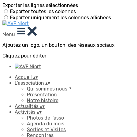
Exporter les lignes sélectionnées
Exporter toutes les colonnes
Exporter uniquement les colonnes affichées
Menu
Ajoutez un logo, un bouton, des réseaux sociaux
Cliquez pour éditer
Accueil
▴
▾
L'association
▴
▾
Qui sommes nous ?
Présentation
Notre histoire
Actualités
▴
▾
Activités
▴
▾
Photos de l'asso
Agenda du mois
Sorties et Visites
Rencontres