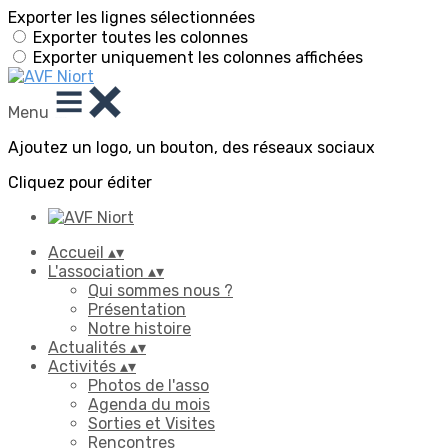
Exporter les lignes sélectionnées
Exporter toutes les colonnes
Exporter uniquement les colonnes affichées
Menu
Ajoutez un logo, un bouton, des réseaux sociaux
Cliquez pour éditer
Accueil
▴
▾
L'association
▴
▾
Qui sommes nous ?
Présentation
Notre histoire
Actualités
▴
▾
Activités
▴
▾
Photos de l'asso
Agenda du mois
Sorties et Visites
Rencontres