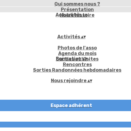
Qui sommes nous ?
Présentation
Actualités
▴
▾
Notre histoire
Activités
▴
▾
Photos de l'asso
Agenda du mois
Formation
▴
▾
Sorties et Visites
Rencontres
Sorties Randonnées hebdomadaires
Nous rejoindre
▴
▾
Espace adhérent