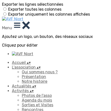
Exporter les lignes sélectionnées
Exporter toutes les colonnes
Exporter uniquement les colonnes affichées
Menu
Ajoutez un logo, un bouton, des réseaux sociaux
Cliquez pour éditer
Accueil
▴
▾
L'association
▴
▾
Qui sommes nous ?
Présentation
Notre histoire
Actualités
▴
▾
Activités
▴
▾
Photos de l'asso
Agenda du mois
Sorties et Visites
Rencontres