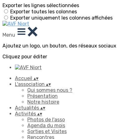
Exporter les lignes sélectionnées
Exporter toutes les colonnes
Exporter uniquement les colonnes affichées
Menu
Ajoutez un logo, un bouton, des réseaux sociaux
Cliquez pour éditer
Accueil
▴
▾
L'association
▴
▾
Qui sommes nous ?
Présentation
Notre histoire
Actualités
▴
▾
Activités
▴
▾
Photos de l'asso
Agenda du mois
Sorties et Visites
Rencontres