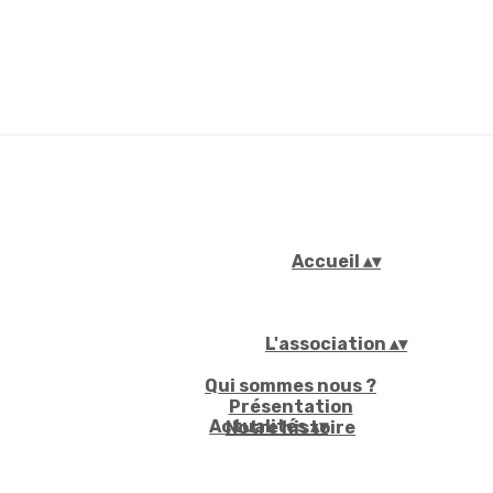
Accueil
▴
▾
L'association
▴
▾
Qui sommes nous ?
Présentation
Actualités
▴
▾
Notre histoire