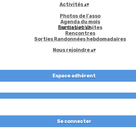
Activités
▴
▾
Photos de l'asso
Agenda du mois
Formation
▴
▾
Sorties et Visites
Rencontres
Sorties Randonnées hebdomadaires
Nous rejoindre
▴
▾
Espace adhérent
Se connecter