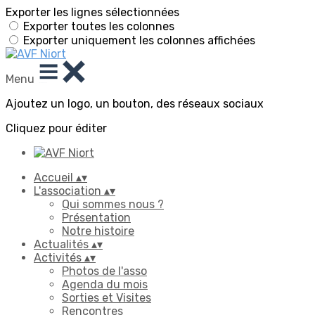
Exporter les lignes sélectionnées
Exporter toutes les colonnes
Exporter uniquement les colonnes affichées
Menu
Ajoutez un logo, un bouton, des réseaux sociaux
Cliquez pour éditer
Accueil
▴
▾
L'association
▴
▾
Qui sommes nous ?
Présentation
Notre histoire
Actualités
▴
▾
Activités
▴
▾
Photos de l'asso
Agenda du mois
Sorties et Visites
Rencontres