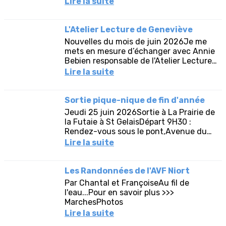
Lire la suite
L'Atelier Lecture de Geneviève
Nouvelles du mois de juin 2026Je me
mets en mesure d’échanger avec Annie
Bebien responsable de l'Atelier Lecture
de l'AVF de Parthenay pour mutualiser
Lire la suite
les bonnes...
Sortie pique-nique de fin d'année
Jeudi 25 juin 2026Sortie à La Prairie de
la Futaie à St GelaisDépart 9H30 :
Rendez-vous sous le pont,Avenue du
Maréchal de Lattre de Tassigny 79000
Lire la suite
Niort(Consulter l'affiche...
Les Randonnées de l'AVF Niort
Par Chantal et FrançoiseAu fil de
l'eau...Pour en savoir plus >>>
MarchesPhotos
Lire la suite