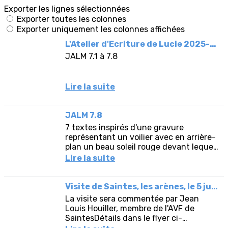
Exporter les lignes sélectionnées
Exporter toutes les colonnes
Exporter uniquement les colonnes affichées
L'Atelier d'Ecriture de Lucie 2025-2026
JALM 7.1 à 7.8
Lire la suite
JALM 7.8
7 textes inspirés d'une gravure
représentant un voilier avec en arrière-
plan un beau soleil rouge devant lequel
on aperçoit, en ombre chinoise, un
Lire la suite
oiseau... tout en incluant 3...
Visite de Saintes, les arènes, le 5 juin 2026.
La visite sera commentée par Jean
Louis Houiller, membre de l'AVF de
SaintesDétails dans le flyer ci-
dessousLe CR va suivre...